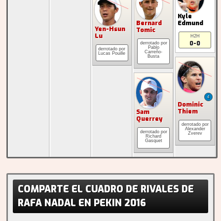
Kyle
Bernard
Edmund
Yen-Hsun
Tomic
Lu
H2H
0-0
Pablo
Carreño-
Lucas Pouille
Busta
4
Dominic
Thiem
Sam
Querrey
Alexander
Zverev
Richard
Gasquet
COMPARTE EL CUADRO DE RIVALES DE
RAFA NADAL EN PEKIN 2016