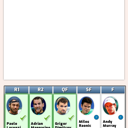
R1
R2
QF
SF
F
3
1
Milos
Andy
Paolo
Adrian
Grigor
Raonic
Murray
Lorenzi
Mannarino
Dimitrov