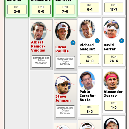
H2H
H2H
H2H
H2H
H2H
6-1
17-7
2-0
0-0
7-0
8
5
Albert
6
Richard
David
Ramos-
Lucas
Gasquet
Ferrer
Vinolas
Pouille
H2H
H2H
14-0
24-6
Adrian
Grigor
Mannarino
Dimitrov
Pablo
Alexander
Carreño-
Zverev
Steve
Busta
Johnson
H2H
1-0
H2H
Grigor
3-0
Dimitrov